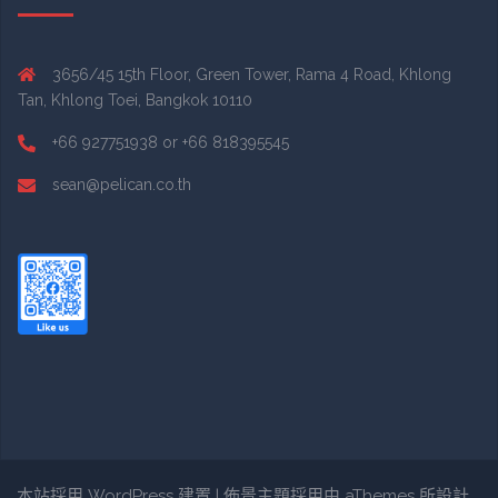
3656/45 15th Floor, Green Tower, Rama 4 Road, Khlong
Tan, Khlong Toei, Bangkok 10110
+66 927751938 or +66 818395545
sean@pelican.co.th
本站採用 WordPress 建置
|
佈景主題採用由 aThemes 所設計