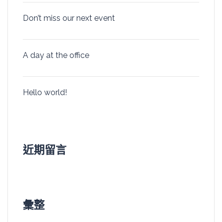
Don’t miss our next event
A day at the office
Hello world!
近期留言
彙整