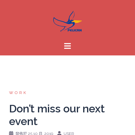
跳
至
主
要
內
容
WORK
Don’t miss our next
event
發佈於
25 10 月, 2019
USER