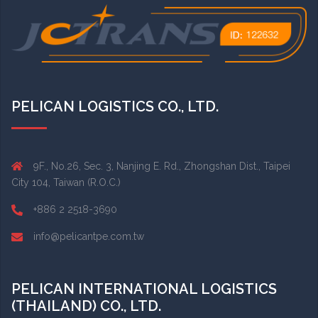
PELICAN LOGISTICS CO., LTD.
9F., No.26, Sec. 3, Nanjing E. Rd., Zhongshan Dist., Taipei
City 104, Taiwan (R.O.C.)
+886 2 2518-3690
info@pelicantpe.com.tw
PELICAN INTERNATIONAL LOGISTICS
(THAILAND) CO., LTD.