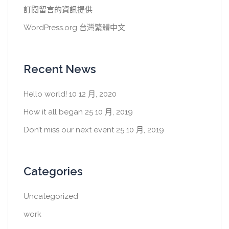
訂閱留言的資訊提供
WordPress.org 台灣繁體中文
Recent News
Hello world!
10 12 月, 2020
How it all began
25 10 月, 2019
Don’t miss our next event
25 10 月, 2019
Categories
Uncategorized
work