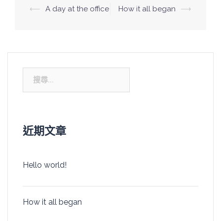
文
⟵
A day at the office
How it all began
⟶
章
導
覽
搜
尋
關
鍵
字:
近期文章
Hello world!
How it all began