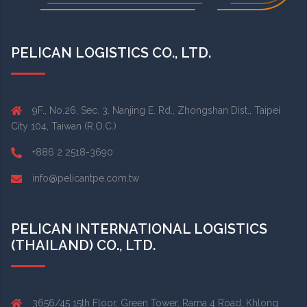
PELICAN LOGISTICS CO., LTD.
9F., No.26, Sec. 3, Nanjing E. Rd., Zhongshan Dist., Taipei
City 104, Taiwan (R.O.C.)
+886 2 2518-3690
info@pelicantpe.com.tw
PELICAN INTERNATIONAL LOGISTICS
(THAILAND) CO., LTD.
3656/45 15th Floor, Green Tower, Rama 4 Road, Khlong